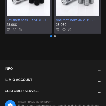
Anti-theft bolts JR ATB1 - 12x1,25 Black
Anti-theft bolts JR ATB1 - 12x1,25 Chrome
28,06€
28,06€
INFO
IL MIO ACCOUNT
CUSTOMER SERVICE
TRACK FRAME MOTORSPORT
Elaborazione vetture da corsa, vendita al dettaglio prodotti race,