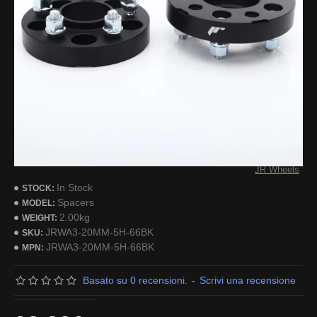
JR Wheels
In Stock
STOCK:
Spacers
MODEL:
2.00kg
WEIGHT:
JRWA3-20MM-5H-66BK
SKU:
JRWA3-20MM-5H-66BK
MPN:
Basato su 0 recensioni.
-
Scrivi una recensione