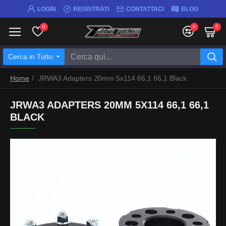
LOGIN
REGISTRATI
CONTATTACI
BLOG
0
0
0
Cerca in Tutto
Home
JRWA3 Adapters 20mm 5x114 66,1 66,1 Black
JRWA3 ADAPTERS 20MM 5X114 66,1 66,1
BLACK