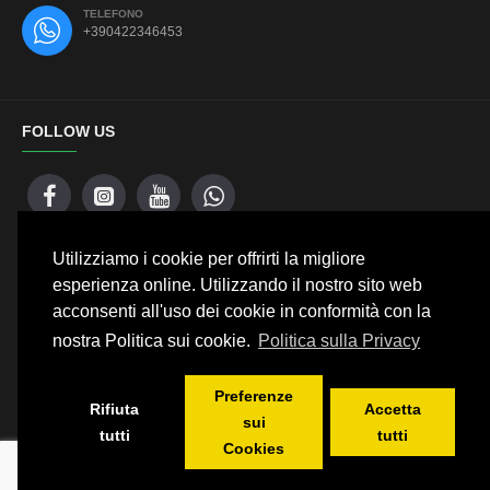
TELEFONO
+390422346453
FOLLOW US
Copyright © 2008, Track Frame Motorsport
Utilizziamo i cookie per offrirti la migliore
esperienza online. Utilizzando il nostro sito web
acconsenti all'uso dei cookie in conformità con la
NEWSLETTER
nostra Politica sui cookie.
Politica sulla Privacy
Stay up to date with news and promotions by signing up for our
Preferenze
newsletter
Rifiuta
Accetta
sui
tutti
tutti
SEND
Cookies
Ho letto e accetto
Privacy Policy