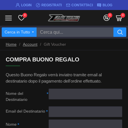
LOGIN
REGISTRATI
CONTATTACI
BLOG
0
0
0
Cerca in Tutto
Home
Account
Gift Voucher
COMPRA BUONO REGALO
Questo Buono Regalo verrà inviatro tramite email al
destinatario dopo il pagamento dell'ordine effettuato.
Nome del
Destinatario
Email del Destinatario
Nome