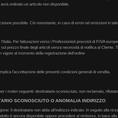
avrà ordinato un articolo non disponibile.
ecisione possibile. Ciò nonostante, in caso di errori od omissioni in t
l’Italia. Per fatturazioni verso i Professionisti provvisti di P.IVA europ
 sul prezzo finale degli articoli senza necessità di notifica al Cliente. T
in vigore al momento della registrazione dell’ordine
implica l’accettazione delle presenti condizioni generali di vendita.
nale per i motivi seguenti: destinatario sconosciuto, non reclamato, rif
TARIO SCONOSCIUTO O ANOMALIA INDIRIZZO
agione: Il destinatario non abita all’indirizzo indicato. In seguito alla ri
dotto è ancora disponibile oppure procedere al rimborso, in base alla sc