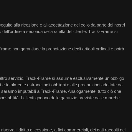
 seguito alla ricezione e all’accettazione del collo da parte dei nostri
 dell’ordine a seconda della scelta del cliente. Track-Frame si
on garantisce la prenotazione degli articoli ordinati e potrà
si altro servizio, Track-Frame si assume esclusivamente un obbligo
t e totalmente estranei agli obblighi e alle precauzioni adottate da
ci non saranno imputabili a Track-Frame. Analogamente, tutto ciò che
nsabilità. I clienti godono delle garanzie previste dalle marche
riserva il diritto di cessione, a fini commerciali, dei dati raccolti nel