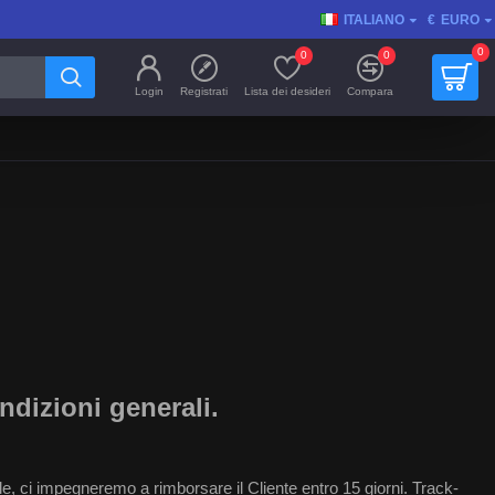
ITALIANO
€
EURO
0
0
0
Login
Registrati
Lista dei desideri
Compara
ndizioni generali.
ibile, ci impegneremo a rimborsare il Cliente entro 15 giorni. Track-